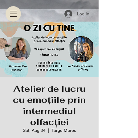
Log In
Atelier de lucru
cu emoțiile prin
intermediul
olfacției
Sat, Aug 24
  |  
Târgu Mureș