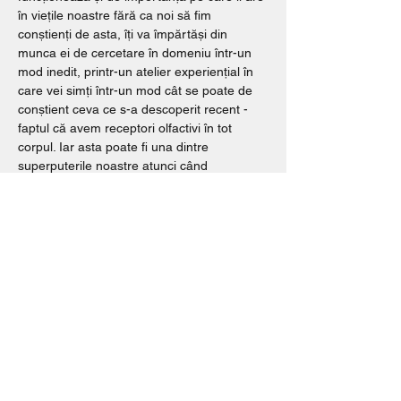
în viețile noastre fără ca noi să fim 
conștienți de asta, îți va împărtăși din 
munca ei de cercetare în domeniu într-un 
mod inedit, printr-un atelier experiențial în 
care vei simți într-un mod cât se poate de 
conștient ceva ce s-a descoperit recent - 
faptul că avem receptori olfactivi în tot 
corpul. Iar asta poate fi una dintre 
superputerile noastre atunci când 
deconectarea de noi înșine și de ceilalți 
tinde să devină normalul nostru.
Simțul olfactiv este direct legat de sistemul 
limbic, care joacă un rol crucial în 
procesarea emoțiilor și a memoriei. Prin 
explorarea acestui sens, participanții pot 
accesa și înțelege mai profund emoțiile lor, 
permițând o…
Show More