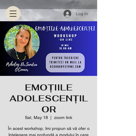
Log In
EMOȚIILE
ADOLESCENȚIL
OR
Sat, May 18
  |  
zoom link
În acest workshop, îmi propun să vă ofer o
înțelegere mai profundă a modului în care